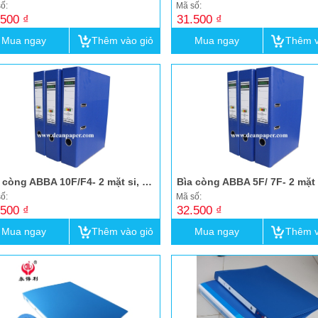
ố:
Mã số:
.500 ₫
31.500 ₫
Mua ngay
Thêm vào giỏ
Mua ngay
Thêm v
Bìa còng ABBA 10F/F4- 2 mặt si, X dương
Bìa còng ABBA 5F/ 7F- 2 mặt 
ố:
Mã số:
.500 ₫
32.500 ₫
Mua ngay
Thêm vào giỏ
Mua ngay
Thêm v