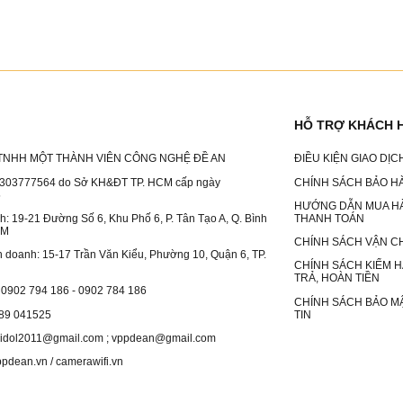
HỖ TRỢ KHÁCH 
TNHH MỘT THÀNH VIÊN CÔNG NGHỆ ĐỀ AN
ĐIỀU KIỆN GIAO DỊ
303777564 do Sở KH&ĐT TP. HCM cấp ngày
CHÍNH SÁCH BẢO H
5
HƯỚNG DẪN MUA H
nh: 19-21 Đường Số 6, Khu Phố 6, P. Tân Tạo A, Q. Bình
THANH TOÁN
CM
CHÍNH SÁCH VẬN C
nh doanh: 15-17 Trần Văn Kiểu, Phường 10, Quận 6, TP.
CHÍNH SÁCH KIỂM H
TRẢ, HOÀN TIỀN
: 0902 794 186 - 0902 784 186
CHÍNH SÁCH BẢO M
989 041525
TIN
anidol2011@gmail.com ; vppdean@gmail.com
ppdean.vn / camerawifi.vn