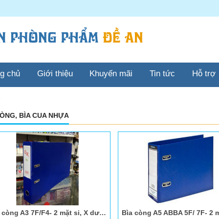
ng chủ
Giới thiệu
Khuyến mãi
Tin tức
Hỗ trợ
CÒNG, BÌA CUA NHỰA
Bìa còng A3 7F/F4- 2 mặt si, X dương