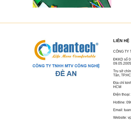
LIÊN HỆ
CÔNG TY 
ĐKKD số 0
09.05.200
Tru sở chí
Tân, TP.H
Địa chỉ ki
HCM
Điện thoại
Hotline: 0
Email: tu
Website: v