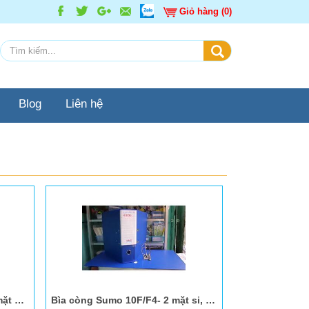
Giỏ hàng (0)
Blog
Liên hệ
Bìa còng A5 ABBA 5F/ 7F- 2 mặt si, không nẹp
Bìa còng Sumo 10F/F4- 2 mặt si, X dương