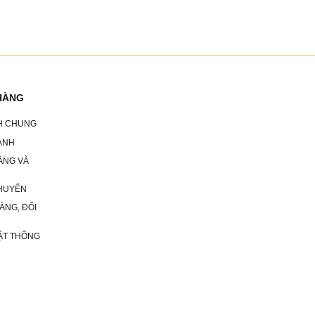
HÀNG
CH CHUNG
ÀNH
ÀNG VÀ
HUYỂN
ÀNG, ĐỔI
ẬT THÔNG