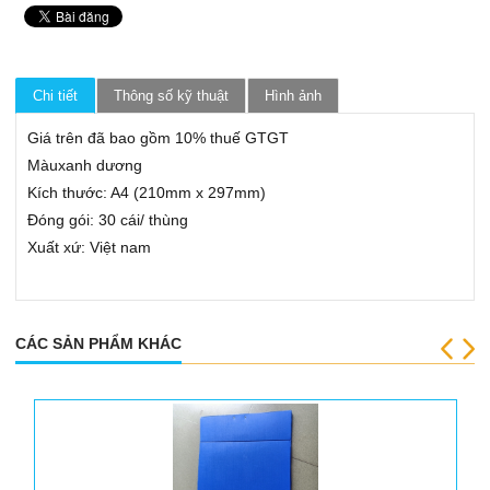
Bao da đựng giấy tờ xe
Thẻ chấm công
Chi tiết
Thông số kỹ thuật
Hình ảnh
Lau bảng, Nước lau bảng trắng
Bảng trắng mika
Giá trên đã bao gồm 10% thuế GTGT
Màuxanh dương
Dụng cụ khác
Kích thước: A4 (210mm x 297mm)
Súng bắn gỗ
Đóng gói: 30 cái/ thùng
Xuất xứ: Việt nam
CÁC SẢN PHẨM KHÁC