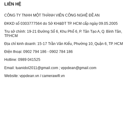
LIÊN HỆ
CÔNG TY TNHH MỘT THÀNH VIÊN CÔNG NGHỆ ĐỀ AN
ĐKKD số 0303777564 do Sở KH&ĐT TP. HCM cấp ngày 09.05.2005
Tru sở chính: 19-21 Đường Số 6, Khu Phố 6, P. Tân Tạo A, Q. Bình Tân,
TP.HCM
Địa chỉ kinh doanh: 15-17 Trần Văn Kiểu, Phường 10, Quận 6, TP. HCM
Điện thoại: 0902 794 186 - 0902 784 186
Hotline: 0989 041525
Email: tuanidol2011@gmail.com ; vppdean@gmail.com
Website: vppdean.vn / camerawifi.vn