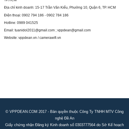
TP.HCM
Địa chỉ kinh doanh: 15-17 Trần Văn Kiểu, Phường 10, Quận 6, TP. HCM
Điện thoại: 0902 794 186 - 0902 784 186
Hotline: 0989 041525
Email: tuanidol2011@gmail.com ; vppdean@gmail.com
Website: vppdean.vn / camerawifi.vn
© VPPDEAN.COM 2017 - Bản quyền thuộc Công Ty TNHH MTV Công
nghệ Đề An
Giấy chứng nhận Đăng ký Kinh doanh số 0303777564 do Sở Kế hoạch