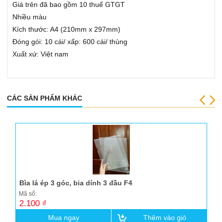
Giá trên đã bao gồm 10 thuế GTGT
Bao da đựng giấy tờ xe
Nhiều màu
Thẻ chấm công
Kích thước: A4 (210mm x 297mm)
Đóng gói: 10 cái/ xấp: 600 cái/ thùng
Lau bảng, Nước lau bảng trắng
Xuất xứ: Việt nam
Bảng trắng mika
Dụng cụ khác
CÁC SẢN PHẨM KHÁC
Súng bắn gỗ
Bìa lá ép 3 góc, bia dính 3 đầu F4
Mã số:
2.100 ₫
Mua ngay
Thêm vào giỏ