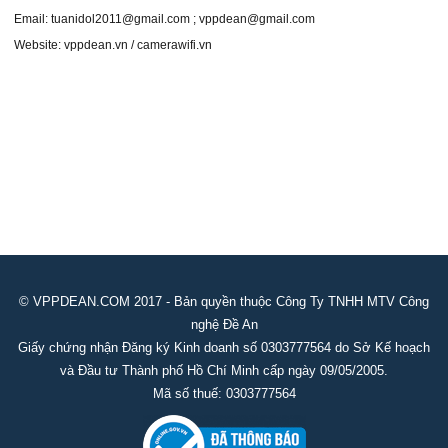
Email: tuanidol2011@gmail.com ; vppdean@gmail.com
Website: vppdean.vn / camerawifi.vn
© VPPDEAN.COM 2017 - Bản quyền thuộc Công Ty TNHH MTV Công
nghệ Đề An
Giấy chứng nhận Đăng ký Kinh doanh số 0303777564 do Sở Kế hoạch
và Đầu tư Thành phố Hồ Chí Minh cấp ngày 09/05/2005.
Mã số thuế: 0303777564