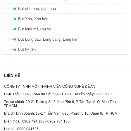
Bút chì màu, sáp màu
Bút Xóa, Xóa kéo
Bút lông màu nước
Bút Lông dầu, Lông bảng, Lông kim
Bút ký tên
LIÊN HỆ
CÔNG TY TNHH MỘT THÀNH VIÊN CÔNG NGHỆ ĐỀ AN
ĐKKD số 0303777564 do Sở KH&ĐT TP. HCM cấp ngày 09.05.2005
Tru sở chính: 19-21 Đường Số 6, Khu Phố 6, P. Tân Tạo A, Q. Bình Tân,
TP.HCM
Địa chỉ kinh doanh: 15-17 Trần Văn Kiểu, Phường 10, Quận 6, TP. HCM
Điện thoại: 0902 794 186 - 0902 784 186
Hotline: 0989 041525