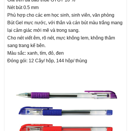
Bao da đựng giấy tờ xe
Nét bút 0.5 mm
Phù hợp cho các em học sinh, sinh viên, văn phòng
Thẻ chấm công
Bút Gel mực nước, với thân và cán bút màu trắng mang
Lau bảng, Nước lau bảng trắng
lại cảm giác mới mẽ và trong sang.
Bảng trắng mika
Cho nét viết êm, rõ nét, mực không lem, không thâm
sang trang kế bên.
Dụng cụ khác
Màu sắc: xanh, tím, đỏ, đen
Súng bắn gỗ
Đóng gói: 12 Cây/ hộp, 144 hộp/ thùng