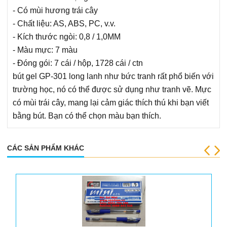
Bao da đựng giấy tờ xe
- Có mùi hương trái cây
- Chất liệu: AS, ABS, PC, v.v.
Thẻ chấm công
- Kích thước ngòi: 0,8 / 1,0MM
Lau bảng, Nước lau bảng trắng
- Màu mực: 7 màu
- Đóng gói: 7 cái / hộp, 1728 cái / ctn
Bảng trắng mika
bút gel GP-301 long lanh như bức tranh rất phổ biến với
Dụng cụ khác
trường học, nó có thể được sử dụng như tranh vẽ. Mực
Súng bắn gỗ
có mùi trái cây, mang lại cảm giác thích thú khi bạn viết
bằng bút. Bạn có thể chọn màu bạn thích.
CÁC SẢN PHẨM KHÁC