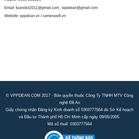
Email: tuanidol2011@gmail.com ; vppdean@gmail.com
Website: vppdean.vn / camerawifi.vn
© VPPDEAN.COM 2017 - Bản quyền thuộc Công Ty TNHH MTV Công
nghệ Đề An
Giấy chứng nhận Đăng ký Kinh doanh số 0303777564 do Sở Kế hoạch
và Đầu tư Thành phố Hồ Chí Minh cấp ngày 09/05/2005.
Mã số thuế: 0303777564