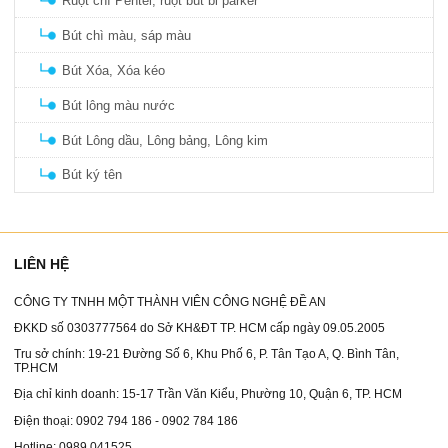
Ruột chì Pentel, ruột bút bi parker
Bút chì màu, sáp màu
Bút Xóa, Xóa kéo
Bút lông màu nước
Bút Lông dầu, Lông bảng, Lông kim
Bút ký tên
LIÊN HỆ
CÔNG TY TNHH MỘT THÀNH VIÊN CÔNG NGHỆ ĐỀ AN
ĐKKD số 0303777564 do Sở KH&ĐT TP. HCM cấp ngày 09.05.2005
Tru sở chính: 19-21 Đường Số 6, Khu Phố 6, P. Tân Tạo A, Q. Bình Tân,
TP.HCM
Địa chỉ kinh doanh: 15-17 Trần Văn Kiểu, Phường 10, Quận 6, TP. HCM
Điện thoại: 0902 794 186 - 0902 784 186
Hotline: 0989 041525