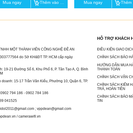
Mua ngay
Thêm vào giỏ
Mua ngay
HỖ TRỢ KHÁCH 
TNHH MỘT THÀNH VIÊN CÔNG NGHỆ ĐỀ AN
ĐIỀU KIỆN GIAO DỊ
303777564 do Sở KH&ĐT TP. HCM cấp ngày
CHÍNH SÁCH BẢO H
5
HƯỚNG DẪN MUA H
nh: 19-21 Đường Số 6, Khu Phố 6, P. Tân Tạo A, Q. Bình
THANH TOÁN
CM
CHÍNH SÁCH VẬN C
nh doanh: 15-17 Trần Văn Kiểu, Phường 10, Quận 6, TP.
CHÍNH SÁCH KIỂM H
TRẢ, HOÀN TIỀN
: 0902 794 186 - 0902 784 186
CHÍNH SÁCH BẢO M
989 041525
TIN
anidol2011@gmail.com ; vppdean@gmail.com
ppdean.vn / camerawifi.vn