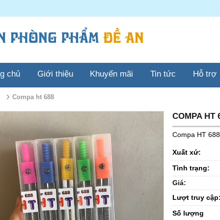
ng chủ
Giới thiệu
Khuyến mãi
Tin tức
Hỗ trợ
compa ht 688
COMPA HT 
Compa HT 688
Xuất xứ:
Tình trạng:
Giá:
Lượt truy cập
Số lượng