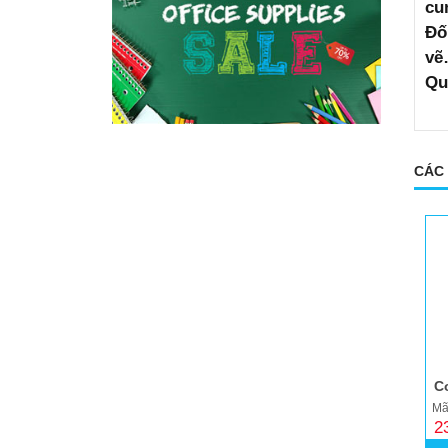
cu
Đố
vẽ
Qu
CÁC
C
Mã
2