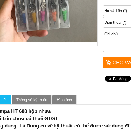
 tiết
Thông số kỹ thuật
Hình ảnh
mpa HT 688 hộp nhựa
á bán chưa có thuế GTGT
g dụng: Là Dụng cụ vẽ kỹ thuật có thể được sử dụng để