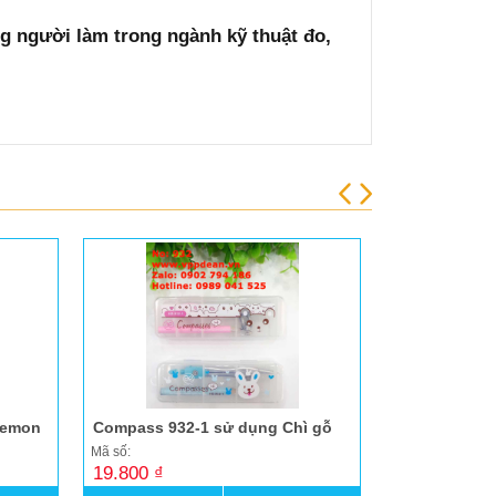
ng người làm trong ngành kỹ thuật đo,
remon
Compass 932-1 sử dụng Chì gỗ
Compass 929
Mã số:
Mã số:
19.800 ₫
18.500 ₫