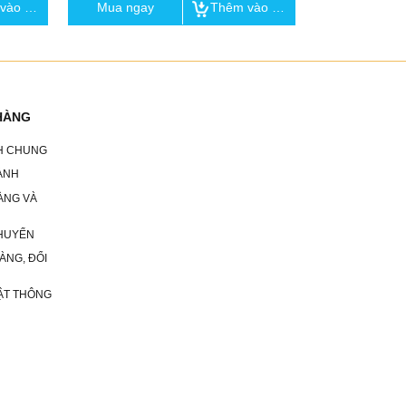
Thêm vào giỏ
Mua ngay
Thêm vào giỏ
Mua ngay
HÀNG
CH CHUNG
ÀNH
ÀNG VÀ
HUYỂN
ÀNG, ĐỔI
ẬT THÔNG