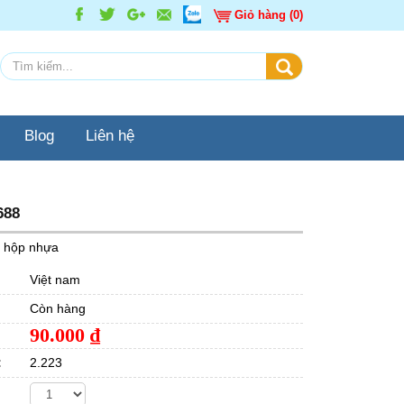
Giỏ hàng (0)
Blog
Liên hệ
688
 hộp nhựa
Việt nam
Còn hàng
90.000
₫
:
2.223