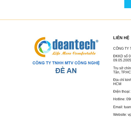
LIÊN HỆ
CÔNG TY 
ĐKKD số 0
09.05.200
Tru sở chí
Tân, TP.H
Địa chỉ ki
HCM
Điện thoại
Hotline: 0
Email: tu
Website: v