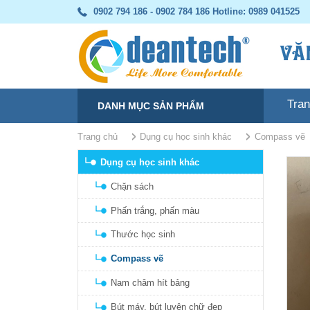
0902 794 186 - 0902 784 186
Hotline: 0989 041525
Tra
DANH MỤC SẢN PHẨM
Trang chủ
Dụng cụ học sinh khác
Compass vẽ
Dụng cụ học sinh khác
Chặn sách
Phấn trắng, phấn màu
Thước học sinh
Compass vẽ
Nam châm hít bảng
Bút máy, bút luyện chữ đẹp