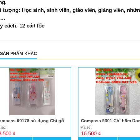
ng.
i tượng: Học sinh, sinh viên, giáo viên, giảng viên, nhữ
….
y cách: 12 cái/ lốc
 SẢN PHẨM KHÁC
ompass 90178 sử dụng Chì gỗ
Compass 9301 Chì bấm Do
 số:
Mã số:
3.500 ₫
16.500 ₫