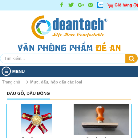
Giỏ hàng (0)
TRANG CHỦ
Trang chủ
Mực, dấu, hộp dấu các loại
DẤU GỖ, DẤU ĐỒNG
SẢN PHẨM
GIỚI THIỆU
Giấy các loại
Giấy decal, tem nhãn
Giấy in - photocopy
KHUYẾN MÃI
Bút các loại
Giấy than
TIN TỨC
Sản phẩm Khuyến mãi