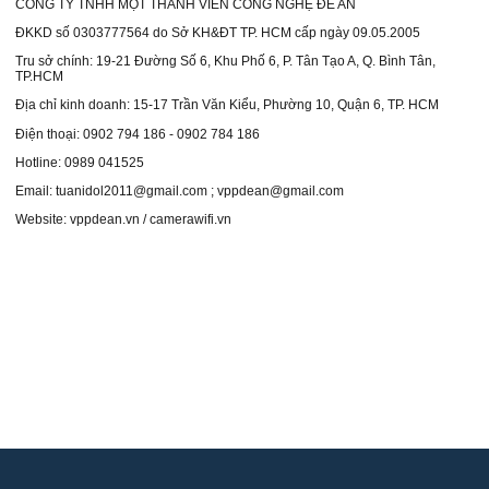
CÔNG TY TNHH MỘT THÀNH VIÊN CÔNG NGHỆ ĐỀ AN
Bao da đựng giấy tờ xe
ĐKKD số 0303777564 do Sở KH&ĐT TP. HCM cấp ngày 09.05.2005
Thẻ chấm công
Tru sở chính: 19-21 Đường Số 6, Khu Phố 6, P. Tân Tạo A, Q. Bình Tân,
TP.HCM
Lau bảng, Nước lau bảng trắng
Địa chỉ kinh doanh: 15-17 Trần Văn Kiểu, Phường 10, Quận 6, TP. HCM
Điện thoại: 0902 794 186 - 0902 784 186
Bảng trắng mika
Hotline: 0989 041525
Dụng cụ khác
Email: tuanidol2011@gmail.com ; vppdean@gmail.com
Súng bắn gỗ
Website: vppdean.vn / camerawifi.vn