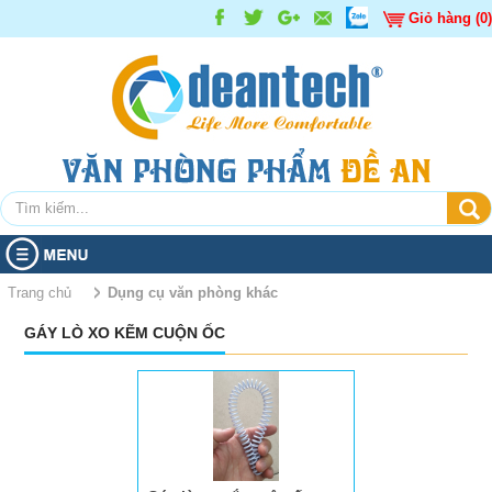
Giỏ hàng (0)
TRANG CHỦ
Trang chủ
Dụng cụ văn phòng khác
GÁY LÒ XO KẼM CUỘN ỐC
SẢN PHẨM
GIỚI THIỆU
Giấy các loại
Giấy decal, tem nhãn
Giấy in - photocopy
KHUYẾN MÃI
Bút các loại
Giấy than
TIN TỨC
Sản phẩm Khuyến mãi