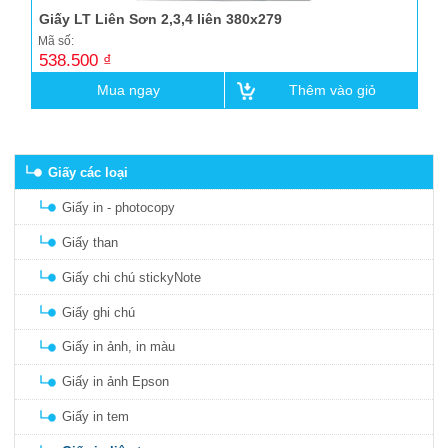
Bao da đựng giấy tờ xe
Giấy LT Liên Sơn 2,3,4 liên 380x279
Mã số:
Thẻ chấm công
538.500 ₫
Lau bảng, Nước lau bảng trắng
Mua ngay
Thêm vào giỏ
Bảng trắng mika
Dụng cụ khác
Giấy các loại
Súng bắn gỗ
Giấy in - photocopy
Giấy than
Giấy chi chú stickyNote
Giấy ghi chú
Giấy in ảnh, in màu
Giấy in ảnh Epson
Giấy in tem