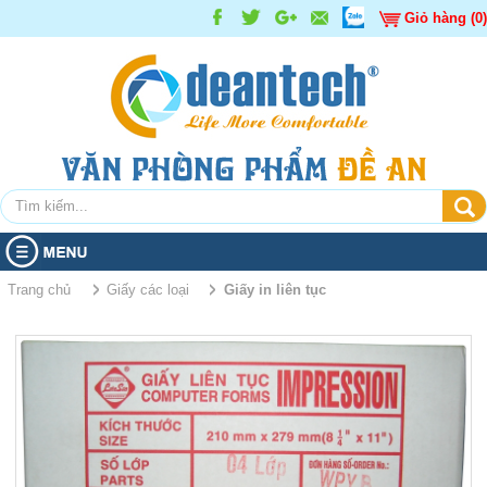
Giỏ hàng (0)
TRANG CHỦ
Trang chủ
Giấy các loại
Giấy in liên tục
SẢN PHẨM
GIỚI THIỆU
Giấy các loại
Giấy decal, tem nhãn
Giấy in - photocopy
KHUYẾN MÃI
Bút các loại
Giấy than
TIN TỨC
Sản phẩm Khuyến mãi