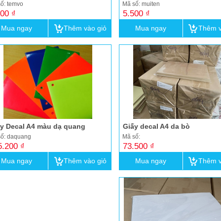
ố: temvo
Mã số: muiten
500 ₫
5.500 ₫
Mua ngay
Thêm vào giỏ
Mua ngay
Thêm v
y Decal A4 màu dạ quang
Giấy decal A4 da bò
số: daquang
Mã số:
5.200 ₫
73.500 ₫
Mua ngay
Thêm vào giỏ
Mua ngay
Thêm v