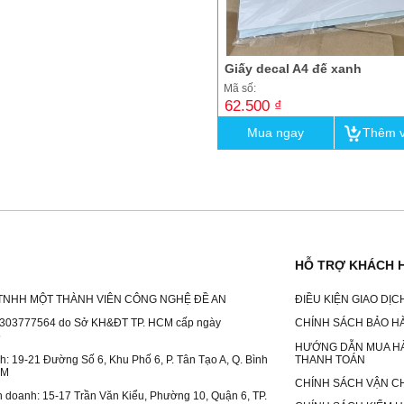
Giấy decal A4 đế xanh
Mã số:
62.500 ₫
Mua ngay
Thêm v
HỖ TRỢ KHÁCH 
TNHH MỘT THÀNH VIÊN CÔNG NGHỆ ĐỀ AN
ĐIỀU KIỆN GIAO DỊ
303777564 do Sở KH&ĐT TP. HCM cấp ngày
CHÍNH SÁCH BẢO H
5
HƯỚNG DẪN MUA H
nh: 19-21 Đường Số 6, Khu Phố 6, P. Tân Tạo A, Q. Bình
THANH TOÁN
CM
CHÍNH SÁCH VẬN C
nh doanh: 15-17 Trần Văn Kiểu, Phường 10, Quận 6, TP.