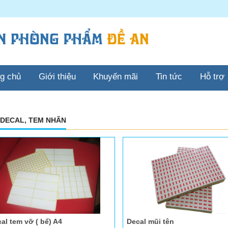
ng chủ
Giới thiệu
Khuyến mãi
Tin tức
Hỗ trợ
 DECAL, TEM NHÃN
al tem vỡ ( bể) A4
Decal mũi tên