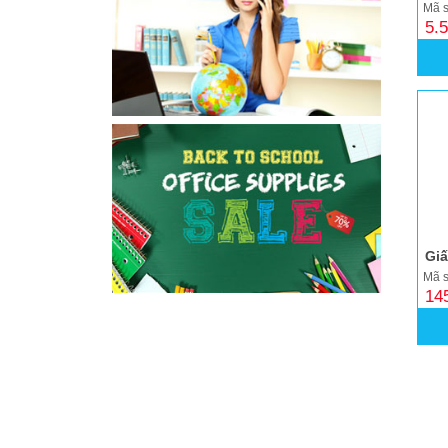
Mã s
5.
Giấ
Mã 
14