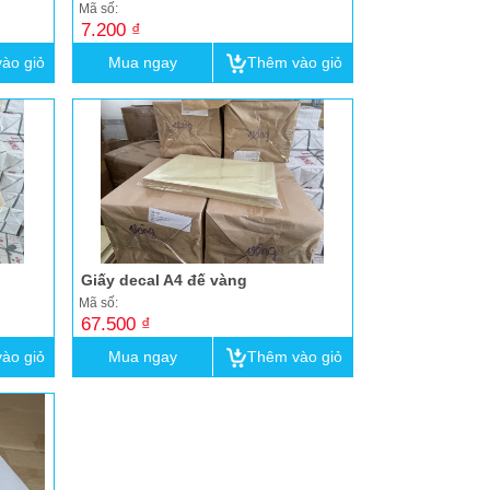
Mã số:
7.200 ₫
ào giỏ
Mua ngay
Thêm vào giỏ
Giấy decal A4 đế vàng
Mã số:
67.500 ₫
ào giỏ
Mua ngay
Thêm vào giỏ