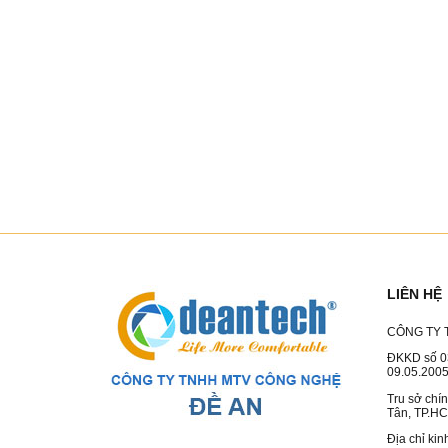
LIÊN HỆ
CÔNG TY 
ĐKKD số 0
09.05.200
Tru sở chí
Tân, TP.H
Địa chỉ ki