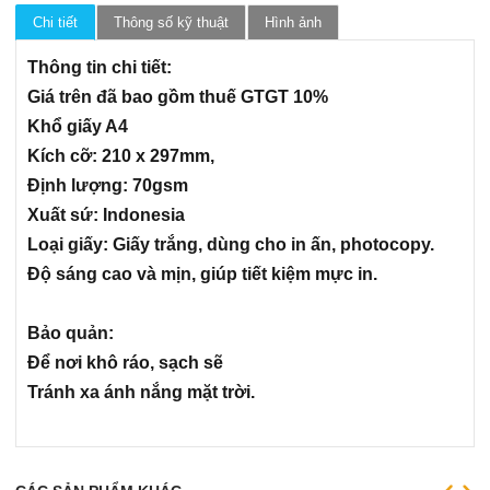
Bao da đựng giấy tờ xe
Chi tiết
Thông số kỹ thuật
Hình ảnh
Thẻ chấm công
Thông tin chi tiết:
Giá trên đã bao gồm thuế GTGT 10%
Lau bảng, Nước lau bảng trắng
Khổ giấy A4
Bảng trắng mika
Kích cỡ: 210 x 297mm,
Dụng cụ khác
Định lượng: 70gsm
Xuất sứ: Indonesia
Súng bắn gỗ
Loại giấy: Giấy trắng, dùng cho in ấn, photocopy.
Độ sáng cao và mịn, giúp tiết kiệm mực in.
Bảo quản:
Để nơi khô ráo, sạch sẽ
Tránh xa ánh nắng mặt trời.