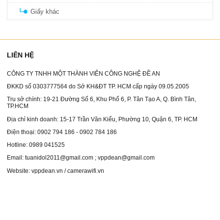
Giấy khác
LIÊN HỆ
CÔNG TY TNHH MỘT THÀNH VIÊN CÔNG NGHỆ ĐỀ AN
ĐKKD số 0303777564 do Sở KH&ĐT TP. HCM cấp ngày 09.05.2005
Tru sở chính: 19-21 Đường Số 6, Khu Phố 6, P. Tân Tạo A, Q. Bình Tân,
TP.HCM
Địa chỉ kinh doanh: 15-17 Trần Văn Kiểu, Phường 10, Quận 6, TP. HCM
Điện thoại: 0902 794 186 - 0902 784 186
Hotline: 0989 041525
Email: tuanidol2011@gmail.com ; vppdean@gmail.com
Website: vppdean.vn / camerawifi.vn