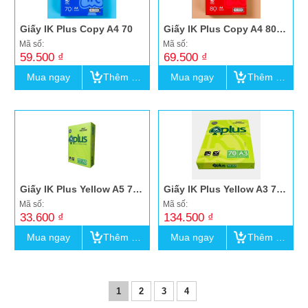
Bao da đựng giấy tờ xe
Giấy IK Plus Copy A4 70
Giấy IK Plus Copy A4 80 (đỏ)
Thẻ chấm công
Mã số:
Mã số:
59.500 ₫
69.500 ₫
Lau bảng, Nước lau bảng trắng
Mua ngay
Thêm vào giỏ
Mua ngay
Thêm vào giỏ
Bảng trắng mika
Dụng cụ khác
Súng bắn gỗ
Giấy IK Plus Yellow A5 70 (Indo)
Giấy IK Plus Yellow A3 70 (Indo)
Mã số:
Mã số:
33.600 ₫
134.500 ₫
Mua ngay
Thêm vào giỏ
Mua ngay
Thêm vào giỏ
1
2
3
4