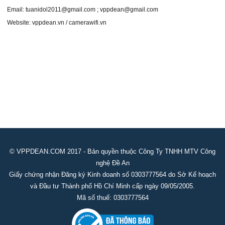
Email: tuanidol2011@gmail.com ; vppdean@gmail.com
Website: vppdean.vn / camerawifi.vn
© VPPDEAN.COM 2017 - Bản quyền thuộc Công Ty TNHH MTV Công
nghệ Đề An
Giấy chứng nhận Đăng ký Kinh doanh số 0303777564 do Sở Kế hoạch
và Đầu tư Thành phố Hồ Chí Minh cấp ngày 09/05/2005.
Mã số thuế: 0303777564