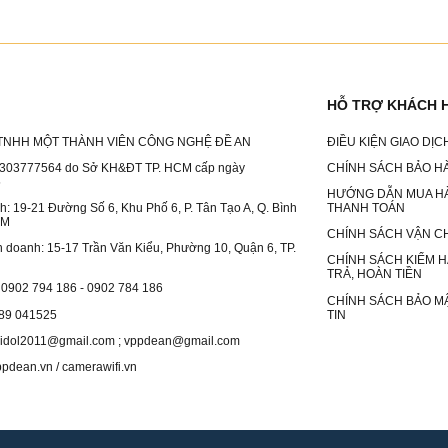
HỖ TRỢ KHÁCH 
TNHH MỘT THÀNH VIÊN CÔNG NGHỆ ĐỀ AN
ĐIỀU KIỆN GIAO DỊ
303777564 do Sở KH&ĐT TP. HCM cấp ngày
CHÍNH SÁCH BẢO H
5
HƯỚNG DẪN MUA H
nh: 19-21 Đường Số 6, Khu Phố 6, P. Tân Tạo A, Q. Bình
THANH TOÁN
CM
CHÍNH SÁCH VẬN C
nh doanh: 15-17 Trần Văn Kiểu, Phường 10, Quận 6, TP.
CHÍNH SÁCH KIỂM H
TRẢ, HOÀN TIỀN
: 0902 794 186 - 0902 784 186
CHÍNH SÁCH BẢO M
989 041525
TIN
anidol2011@gmail.com ; vppdean@gmail.com
ppdean.vn / camerawifi.vn