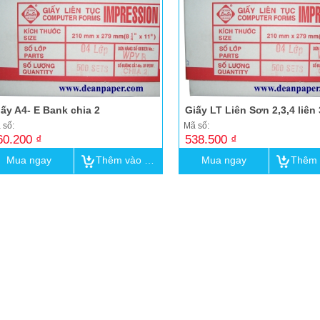
ấy A4- E Bank chia 2
 số:
Mã số:
60.200 ₫
538.500 ₫
Mua ngay
Thêm vào giỏ
Mua ngay