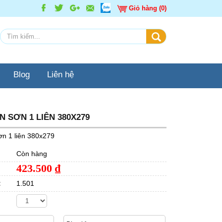
Giỏ hàng (0)
Blog
Liên hệ
ÊN SƠN 1 LIÊN 380X279
ơn 1 liên 380x279
Còn hàng
423.500
₫
:
1.501