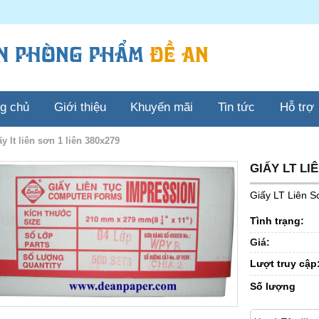
ng chủ
Giới thiệu
Khuyến mãi
Tin tức
Hỗ trợ
iấy lt liên sơn 1 liên 380x279
GIẤY LT LI
Giấy LT Liên S
Tình trạng:
Giá:
Lượt truy cập
Số lượng