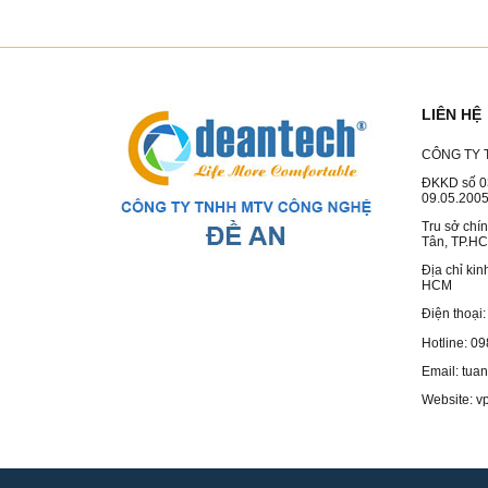
LIÊN HỆ
CÔNG TY 
ĐKKD số 0
09.05.200
Tru sở chí
Tân, TP.H
Địa chỉ ki
HCM
Điện thoại
Hotline: 0
Email: tu
Website: v