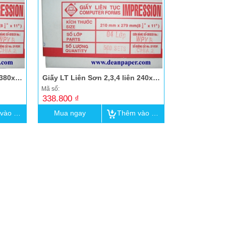
Giấy LT Liên Sơn 2,3,4 liên 380x279
Giấy LT Liên Sơn 2,3,4 liên 240x279
Mã số:
Mã số:
338.800 ₫
296.500 ₫
Thêm vào giỏ
Mua ngay
Thêm vào giỏ
Mua ngay