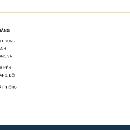
HÀNG
CH CHUNG
ÀNH
ÀNG VÀ
HUYỂN
ÀNG, ĐỔI
ẬT THÔNG