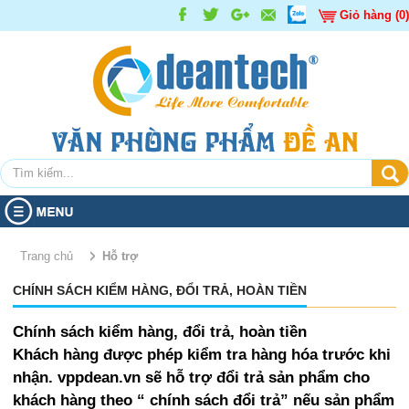
Giỏ hàng (0)
TRANG CHỦ
Trang chủ
Hỗ trợ
SẢN PHẨM
CHÍNH SÁCH KIỂM HÀNG, ĐỔI TRẢ, HOÀN TIỀN
GIỚI THIỆU
Giấy các loại
Chính sách kiểm hàng, đổi trả, hoàn tiền
Giấy decal, tem nhãn
Giấy in - photocopy
KHUYẾN MÃI
Khách hàng được phép kiểm tra hàng hóa trước khi
nhận. vppdean.vn sẽ hỗ trợ đổi trả sản phẩm cho
Bút các loại
Giấy than
TIN TỨC
Sản phẩm Khuyến mãi
khách hàng theo “ chính sách đổi trả” nếu sản phẩm