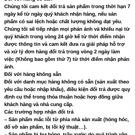
Chúng tôi cam kết đổi trả sản phẩm trong thời hạn 7
Dụng cụ văn phòng khác
Giấy fax
Bìa file lá nhựa (clear book)
Hộp dầu Shiny (tampon)
Nhựa ép B4
Khay hồ sơ Mica
Giấy giới thiệu
Máy bấm giá
Chặn sách
ngày kể từ ngày quý khách nhận hàng, nếu sản
Bao thư, bìa hồ sơ
Giấy khác
Cặp các loại
Hộp dấu khác (Tampon)
Nhựa ép hình A6 (4R)
Khay hồ sơ nhựa
Hóa đơn bán lẻ
Keo nến
Phấn trắng, phấn màu
Bảng tên, dây bảng tên
phẩm có sai lệch hoặc chất lượng không đạt yêu.
Chúng tôi sẽ tiếp nhận mọi phản ánh và khiếu nại từ
Bút sơn Toyo SA 101, Sipa SP 110
Bìa hộp giấy
Nhựa ép hình 5R (13x18)
Cây ghim giấy
Biên nhập, Phiếu tạm ứng
Mực máy bấm giá
Thước học sinh
Đĩa, Bao đĩa, thẻ nhớ
Bao thư bưu điện
quý khách trong vòng 24 giờ kể từ thời điểm nhận
Tạp phẩm, Dụng Cụ Bảo hộ
Bìa hộp simili
Màng BOPP cán nóng
Đục lỗ, bấm lỗ
Cùi xé, Order
Máy ép plastic
Compass vẽ
Pin các loại
Bao thư trắng, vàng
được thông tin và cam kết đưa ra giải pháp hỗ trợ
và xử lý đơn hàng đổi trả trong vòng 2 ngày làm
Nhựa ép Plastic dino smile
Bìa Card Case
Kẹp tài liệu
Vé gửi xe
Nam châm hít bảng
Bàn cắt giấy
Bao thu xi măng
Dây thun khoanh
việc (Không bao gồm thứ 7) từ thời điểm nhận phản
Bìa kẹp, bìa lò xo
Dao, lưỡi dao rọc giấy
Sổ công văn đến, đi
Bút máy, bút luyện chữ đẹp
Keo dán giấy
Bìa hồ sơ
Lưỡi dao lăm Croma, Bic
Nhựa ép A5 Dino
ánh.
Đối với hàng không sẵn
Bìa treo Ageless, UNC
Gôm tẩy
Sổ sách khác
Tập Hiệp phong 96 trang
Keo sữa Latex
bao thư nhựa
Nhựa ép A4 Dino
Đối với danh mục hàng không có sẵn (sản xuất theo
Bìa khác
Thước các loại
Sổ caro
Tập Hiệp phong 200 trang
Gáy lò xo nhựa xoắn
Nhựa ép A3 Dino
yêu cầu hoặc nhập khẩu), điều kiện đổi trả được quy
Tháo kim, gỡ kim
Sổ lò xo
Gáy lò xo nhựa
định cụ thể trong thỏa thuận hoặc hợp đồng giữa
khách hàng và nhà cung cấp.
Sổ name card
Gáy lò xo kẽm cuộn ốc
Các trường hợp nhận đổi trả
Sổ da, sổ CK
Bao sổ hộ khẩu
– Sản phẩm mắc lỗi từ phía nhà sản xuất (hỏng hóc,
đổ vỡ sản phẩm, bị lỗi kỹ thuật…).
Chứng từ, phiếu khác
Bao thẻ CMND, CCCD
– Sản phẩm bị hư hỏng, trầy xước do quá trình vận