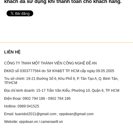
khách đã sử dụng khi thanh toán cho khách hàng.
LIÊN HỆ
CÔNG TY TNHH MỘT THÀNH VIÊN CÔNG NGHỆ ĐỀ AN
ĐKKD số 0303777564 do Sở KH&ĐT TP. HCM cấp ngày 09.05.2005
Tru sở chính: 19-21 Đường Số 6, Khu Phố 6, P. Tân Tạo A, Q. Bình Tân,
TP.HCM
Địa chỉ kinh doanh: 15-17 Trần Văn Kiểu, Phường 10, Quận 6, TP. HCM
Điện thoại: 0902 794 186 - 0902 784 186
Hotline: 0989 041525
Email: tuanidol2011@gmail.com ; vppdean@gmail.com
Website: vppdean.vn / camerawifi.vn