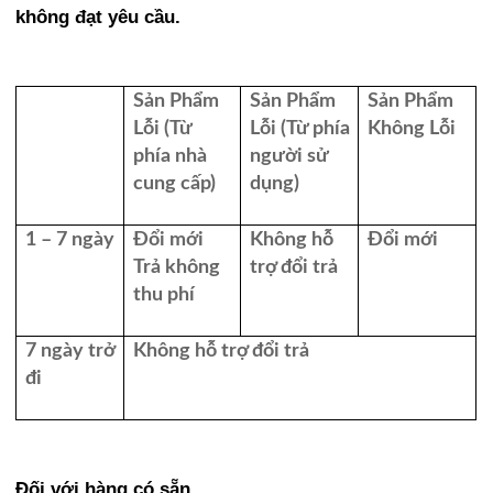
Bìa kiếng chịu nhiệt
Giấy chi chú stickyNote
Bút bi
Thông tin khuyến mãi
HỖ TRỢ
không đạt yêu cầu.
Bấm kim, kim bấm
Giấy ghi chú
Bút bi cao cấp
BLOG
Điều kiện giao dịch chung
Bìa các loại
Giấy in ảnh, in màu
Bút Gel tẩy được
Bấm kim số 10
Chính sách bảo hành
LIÊN HỆ
Sản Phẩm
Sản Phẩm
Sản Phẩm
Mực, dấu, hộp dấu các loại
Giấy in ảnh Epson
Bút Gel nước cao cấp
Bấm kim số 3
Bìa Acco
Lỗi (Từ
Lỗi (Từ phía
Không Lỗi
Hướng dẫn mua hàng và thanh toán
phía nhà
người sử
Nhựa ép Plastic
Giấy in tem
Bút nước, bút gel khác
Bấm kim đại
Bìa cây
Mực dấu
Chính sách vận chuyển
cung cấp)
dụng)
Dụng cụ văn phòng
Giấy in liên tục
Bút dạ quang
Kim bấm số 10
Bìa còng, Bìa cua nhựa
Mực lông dầu
Nhựa ép CMND
Chính sách kiểm hàng, đổi trả, hoàn tiền
1 –
7
ngày
Đổi mới
Không hỗ
Đổi mới
Bìa trình ký
Giấy can gateway
Bút Chì
Kim bấm số 3
Bìa lá, dính 3 đầu
Mực lông bảng
Nhựa ép Bằng lái
Kệ viết kiểu
Chính sách bảo mật thông tin
Trả không
trợ đổi trả
Hộp bút, ví bút
Giấy dán giá
Ruột chì Pentel, ruột bút bi parker
Kim bấm đại
Bìa lỗ
Mực bút máy
Nhựa ép thẻ bảo hiểm
máy tính
Bìa trình ký da
thu phí
Chuốt chì, chuốt chì quay
Giấy thủ công
Bút chì màu, sáp màu
Kim bấm gỗ
Bìa nút
Dấu gỗ, dấu đồng
Nhựa ép A5
Kéo văn phòng
Bìa trình ký si
Hộp bút nhựa
7
ngày
trở
Không hỗ trợ đổi trả
Giấy in bill, in nhiệt
Giấy caro, giấy kẻ ngang
Bút Xóa, Xóa kéo
Bìa phân trang
Dấu tròn
Nhựa ép A4
Kéo thủ công (học sinh)
Bìa trình ký nhựa
Hộp bút thiếc
Chuốt chì SDI
đi
Sổ, phiếu các loại
Giấy roki
Bút lông màu nước
Bìa thái, Bìa mỹ
Dấu shiny
Nhựa ép A3
Kệ viết VP
Ví bút vải
Chuốt chì quay
Máy văn phòng
Giấy nhuộm màu
Bút Lông dầu, Lông bảng, Lông kim
Bìa file lá da (Clear book)
Dấu nhảy tự động
Nhựa ép A2
Cắt băng keo để bàn
Phiếu thu chi
Dụng cụ học sinh khác
Giấy gói quà
Bút ký tên
Bìa 3 dây
Dấu khác
Nhựa ép A1
Cắt băng keo cầm tay
Phiếu nhập xuất
Súng bắn keo
Đối với hàng có sẵn