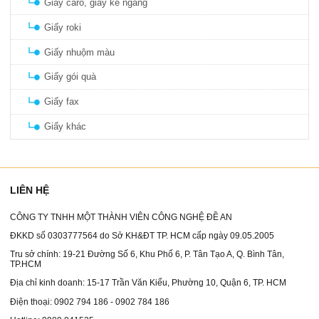
Giấy caro, giấy kẻ ngang
Giấy roki
Giấy nhuộm màu
Giấy gói quà
Giấy fax
Giấy khác
LIÊN HỆ
CÔNG TY TNHH MỘT THÀNH VIÊN CÔNG NGHỆ ĐỀ AN
ĐKKD số 0303777564 do Sở KH&ĐT TP. HCM cấp ngày 09.05.2005
Tru sở chính: 19-21 Đường Số 6, Khu Phố 6, P. Tân Tạo A, Q. Bình Tân,
TP.HCM
Địa chỉ kinh doanh: 15-17 Trần Văn Kiểu, Phường 10, Quận 6, TP. HCM
Điện thoại: 0902 794 186 - 0902 784 186