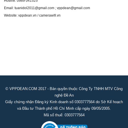
Hotline: 0989 041525
Email: tuanidol2011@gmail.com ; vppdean@gmail.com
Website: vppdean.vn / camerawifi.vn
© VPPDEAN.COM 2017 - Bản quyền thuộc Công Ty TNHH MTV Công
nghệ Đề An
Giấy chứng nhận Đăng ký Kinh doanh số 0303777564 do Sở Kế hoạch
và Đầu tư Thành phố Hồ Chí Minh cấp ngày 09/05/2005.
Mã số thuế: 0303777564