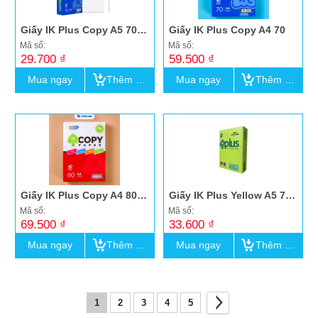
Bao da đựng giấy tờ xe
Giấy IK Plus Copy A5 70 (Indo)
Giấy IK Plus Copy A4 70
Thẻ chấm công
Mã số:
Mã số:
29.700 ₫
59.500 ₫
Lau bảng, Nước lau bảng trắng
Mua ngay
Thêm vào giỏ
Mua ngay
Thêm vào giỏ
Bảng trắng mika
Dụng cụ khác
Súng bắn gỗ
Giấy IK Plus Copy A4 80 (đỏ)
Giấy IK Plus Yellow A5 70 (Indo)
Mã số:
Mã số:
69.500 ₫
33.600 ₫
Mua ngay
Thêm vào giỏ
Mua ngay
Thêm vào giỏ
1
2
3
4
5